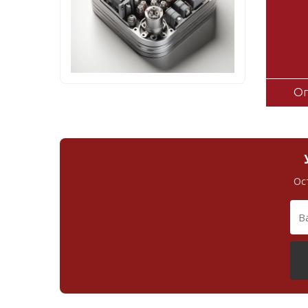
Оп
Ос