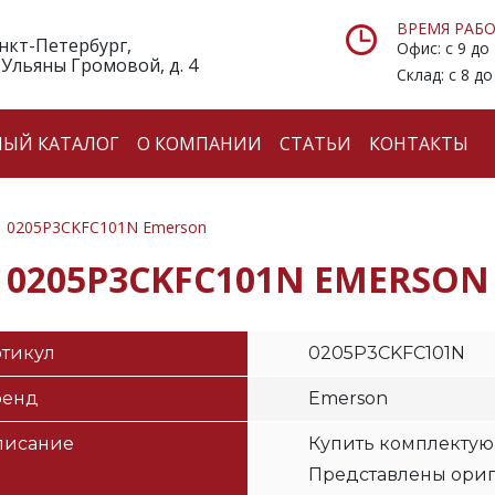
ВРЕМЯ РАБО
анкт-Петербург,
Офис: с 9 до
 Ульяны Громовой, д. 4
Склад: с 8 до
НЫЙ КАТАЛОГ
О КОМПАНИИ
СТАТЬИ
КОНТАКТЫ
0205P3CKFC101N Emerson
0205P3CKFC101N EMERSON
тикул
0205P3CKFC101N
ренд
Emerson
писание
Купить комплектую
Представлены ори