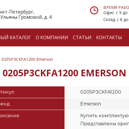
ВРЕМЯ РАБО
анкт-Петербург,
Офис: с 9 до
 Ульяны Громовой, д. 4
Склад: с 8 до
НЫЙ КАТАЛОГ
О КОМПАНИИ
СТАТЬИ
КОНТАКТЫ
0205P3CKFA1200 Emerson
0205P3CKFA1200 EMERSON
тикул
0205P3CKFA1200
ренд
Emerson
писание
Купить комплектую
Представлены ори