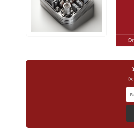
Оп
Ос