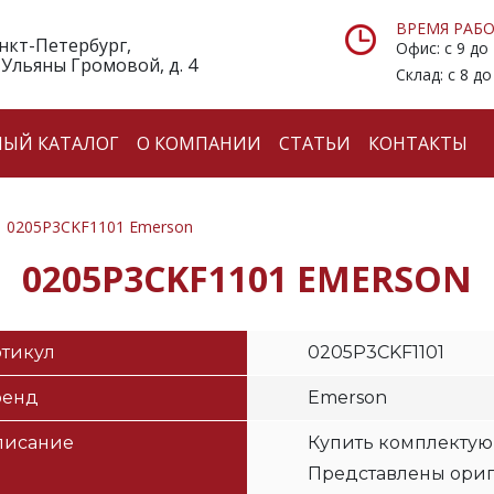
ВРЕМЯ РАБО
анкт-Петербург,
Офис: с 9 до
 Ульяны Громовой, д. 4
Склад: с 8 до
НЫЙ КАТАЛОГ
О КОМПАНИИ
СТАТЬИ
КОНТАКТЫ
0205P3CKF1101 Emerson
0205P3CKF1101 EMERSON
тикул
0205P3CKF1101
ренд
Emerson
писание
Купить комплектую
Представлены ори