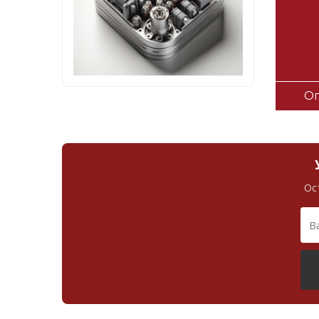
Оп
Ос