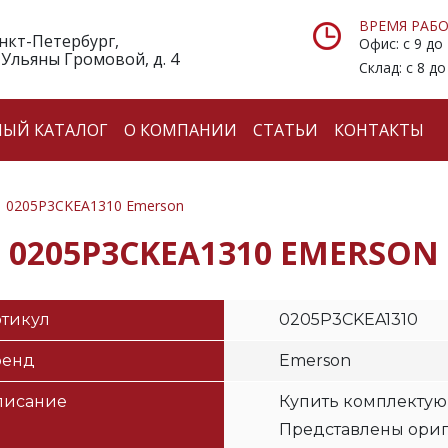
ВРЕМЯ РАБО
анкт-Петербург,
Офис: с 9 до
 Ульяны Громовой, д. 4
Склад: с 8 до
НЫЙ КАТАЛОГ
О КОМПАНИИ
СТАТЬИ
КОНТАКТЫ
0205P3CKEA1310 Emerson
0205P3CKEA1310 EMERSON
тикул
0205P3CKEA1310
ренд
Emerson
писание
Купить комплектую
Представлены ори