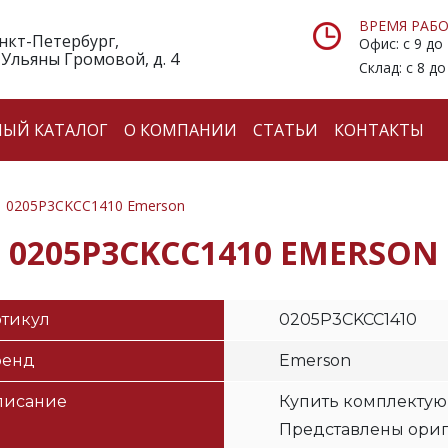
ВРЕМЯ РАБО
анкт-Петербург,
Офис: с 9 до
 Ульяны Громовой, д. 4
Склад: с 8 до
НЫЙ КАТАЛОГ
О КОМПАНИИ
СТАТЬИ
КОНТАКТЫ
0205P3CKCC1410 Emerson
0205P3CKCC1410 EMERSON
тикул
0205P3CKCC1410
ренд
Emerson
писание
Купить комплектую
Представлены ори