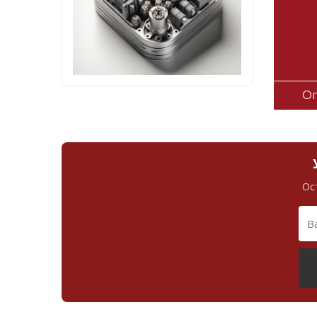
Оп
Ос