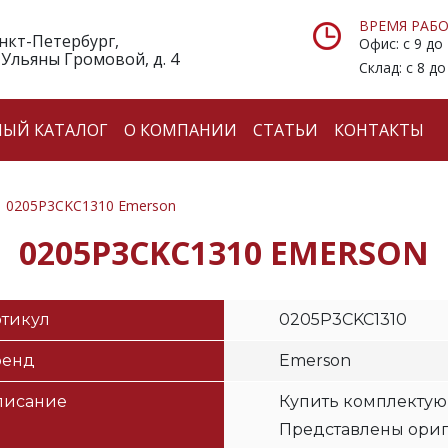
ВРЕМЯ РАБО
анкт-Петербург,
Офис: с 9 до
 Ульяны Громовой, д. 4
Склад: с 8 до
НЫЙ КАТАЛОГ
О КОМПАНИИ
СТАТЬИ
КОНТАКТЫ
0205P3CKC1310 Emerson
0205P3CKC1310 EMERSON
тикул
0205P3CKC1310
ренд
Emerson
писание
Купить комплектую
Представлены ори