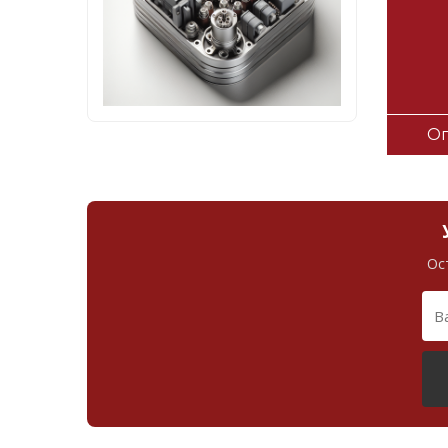
Оп
Ос