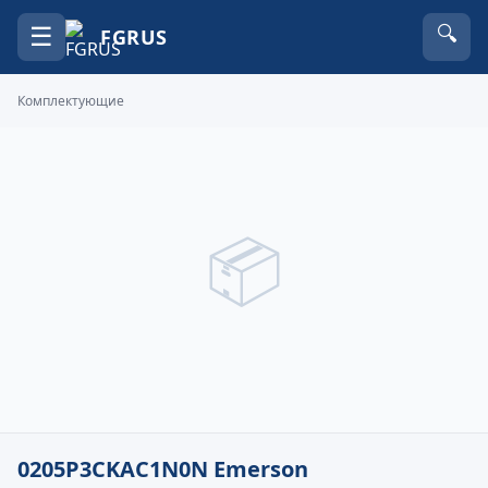
☰
🔍
FGRUS
Комплектующие
📦
0205P3CKAC1N0N Emerson