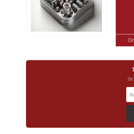
Оп
Ос