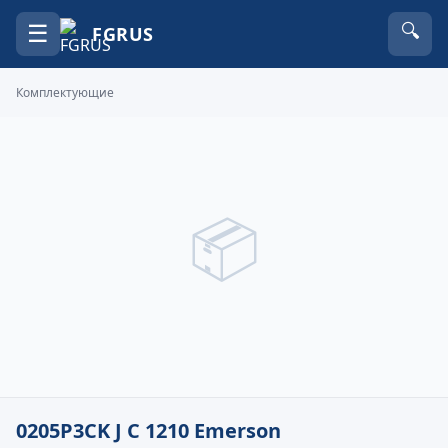
☰
🔍
FGRUS
Комплектующие
📦
0205P3CK J C 1210 Emerson