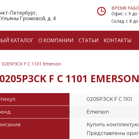
ВРЕМЯ РАБО
анкт-Петербург,
Офис: с 9 до
 Ульяны Громовой, д. 4
Склад: с 8 до
НЫЙ КАТАЛОГ
О КОМПАНИИ
СТАТЬИ
КОНТАКТЫ
0205P3CK F C 1101 Emerson
0205P3CK F C 1101 EMERSO
тикул
0205P3CK F C 1101
ренд
Emerson
писание
Купить комплектую
Представлены ори