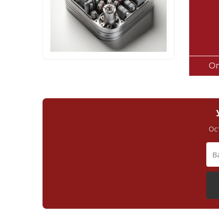
Оп
Ос