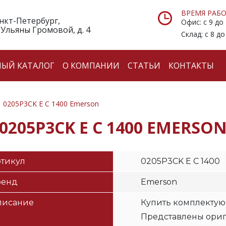
ВРЕМЯ РАБО
анкт-Петербург,
Офис: с 9 до
 Ульяны Громовой, д. 4
Склад: с 8 до
НЫЙ КАТАЛОГ
О КОМПАНИИ
СТАТЬИ
КОНТАКТЫ
0205P3CK E C 1400 Emerson
0205P3CK E C 1400 EMERSO
тикул
0205P3CK E C 1400
ренд
Emerson
писание
Купить комплектую
Представлены ори