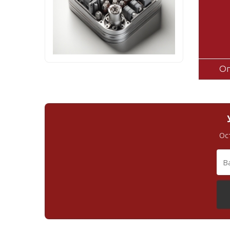
Оп
Ос