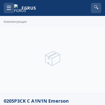
☰
🔍
FGRUS
Комплектующие
📦
0205P3CK C A1N1N Emerson