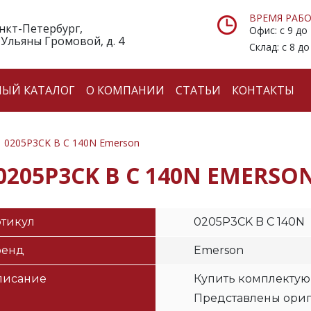
ВРЕМЯ РАБО
анкт-Петербург,
Офис: с 9 до
 Ульяны Громовой, д. 4
Склад: с 8 до
НЫЙ КАТАЛОГ
О КОМПАНИИ
СТАТЬИ
КОНТАКТЫ
0205P3CK B C 140N Emerson
0205P3CK B C 140N EMERSO
тикул
0205P3CK B C 140N
ренд
Emerson
писание
Купить комплектую
Представлены ори