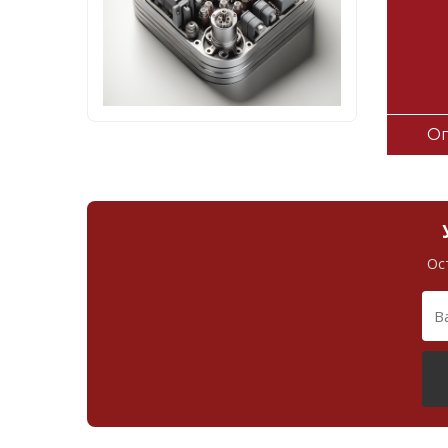
Оп
Ос