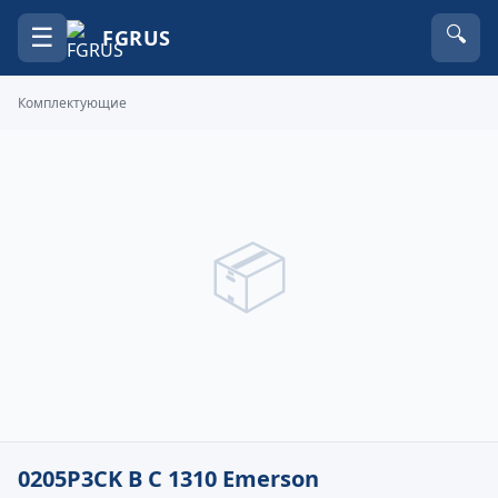
☰
🔍
FGRUS
Комплектующие
📦
0205P3CK B C 1310 Emerson