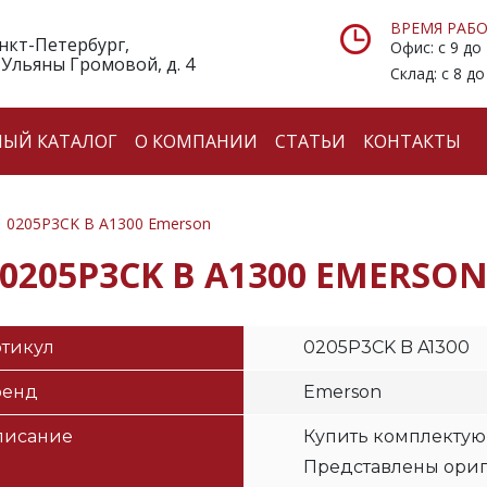
ВРЕМЯ РАБО
анкт-Петербург,
Офис: с 9 до
 Ульяны Громовой, д. 4
Склад: с 8 до
НЫЙ КАТАЛОГ
О КОМПАНИИ
СТАТЬИ
КОНТАКТЫ
0205P3CK B A1300 Emerson
0205P3CK B A1300 EMERSO
тикул
0205P3CK B A1300
ренд
Emerson
писание
Купить комплектую
Представлены ори