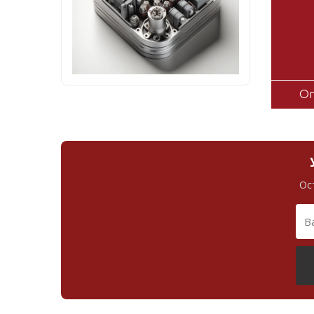
Оп
Ос