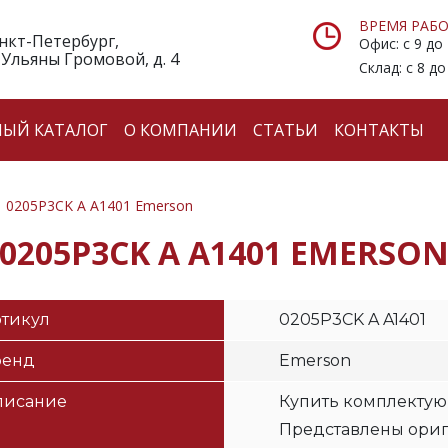
ВРЕМЯ РАБО
анкт-Петербург,
Офис: с 9 до
 Ульяны Громовой, д. 4
Склад: с 8 до
НЫЙ КАТАЛОГ
О КОМПАНИИ
СТАТЬИ
КОНТАКТЫ
0205P3CK A A1401 Emerson
0205P3CK A A1401 EMERSO
тикул
0205P3CK A A1401
ренд
Emerson
писание
Купить комплектую
Представлены ори