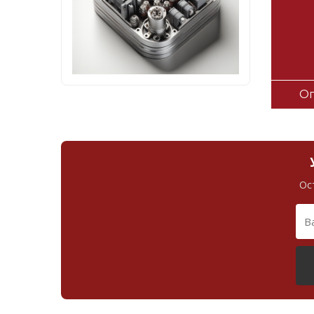
Оп
Ос