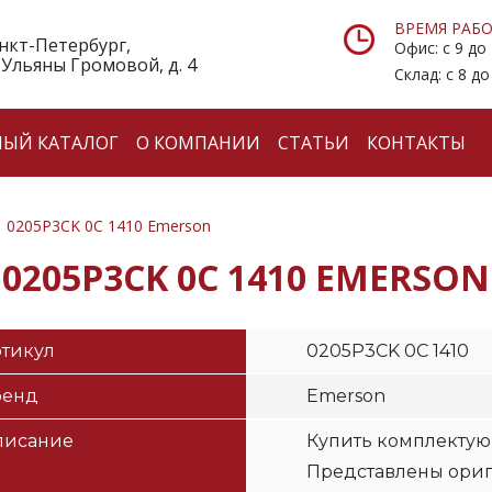
ВРЕМЯ РАБО
анкт-Петербург,
Офис: с 9 до
 Ульяны Громовой, д. 4
Склад: с 8 до
НЫЙ КАТАЛОГ
О КОМПАНИИ
СТАТЬИ
КОНТАКТЫ
0205P3CK 0C 1410 Emerson
0205P3CK 0C 1410 EMERSON
тикул
0205P3CK 0C 1410
ренд
Emerson
писание
Купить комплектую
Представлены ори