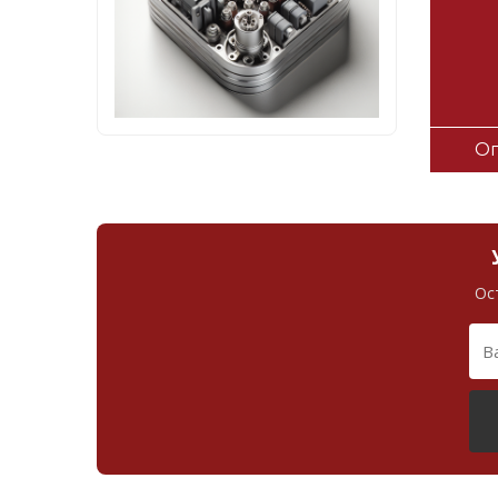
Оп
Ос