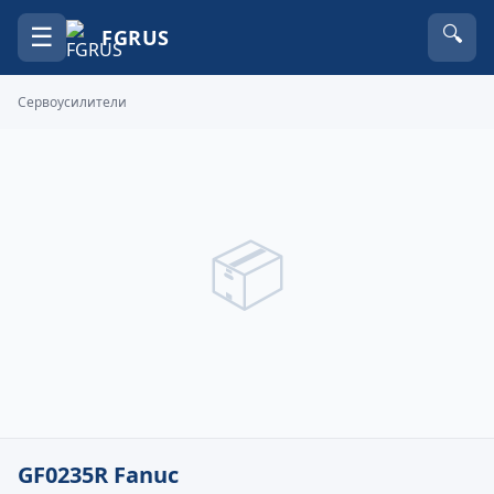
☰
🔍
FGRUS
Сервоусилители
📦
GF0235R Fanuc