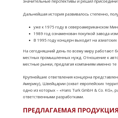
значительные перспективы и решил присоединить
Дальнейшая история развивалось степенно, пол
уже к 1975 году в североамериканском Мин
1989 год ознаменован покупкой завода из
В 1995 году концерн выходит на азиатских
На сегодняшний день по всему миру работают б
местных промышленных нужд. Отношение к автом
местные рынки, предлагая компаниям именно те
Крупнейшие ответвления концерна представлен
Америку), Швейцарии (охват европейских террито
одно из которых – «
Hans
Turk
GmbH
&
Co
.
KG
», 
ответственными разработками.
ПРЕДЛАГАЕМАЯ ПРОДУКЦИ