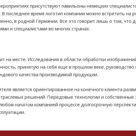
мероприятиях присутствуют павильоны немецких специалисто
 В последнее время логотип компании можно встретить на р
енно, в родной Германии. Все это говорит лишь о том, что 
ми и специалистами во многих странах.
т на месте. Исследования в области обработки изображени
нность, принятую на себя еще в прошлом веке, руководство 
ендового качества производимой продукции.
еля является ориентированное на конечного клиента развит
раслевых решений. Передовые технологии и собственные з
 любом начатом компанией процессе долгосрочную перспект
сплуатации.