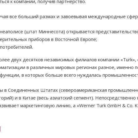
ся к компании, получив партнерство.
учая все больший размах и завоевывая международные сфер
неаполисе (штат Миннесота) открывается представительство
мерительных приборов в Восточной Европе;
 потребителей.
олее двух десятков независимых филиалов компании «
Turk
»,
атизации в различных мировых регионах разное, именно по
 функции, в которых больше всего нуждалась промышленност
ы в Соединенных Штатах (североамериканская промышленно
рий) и в Китае (весь азиатский сегмент). Непосредственно 
развивает маркетинговую линию, а «
Werner
Turk
GmbH
&
Co
.
K
Я