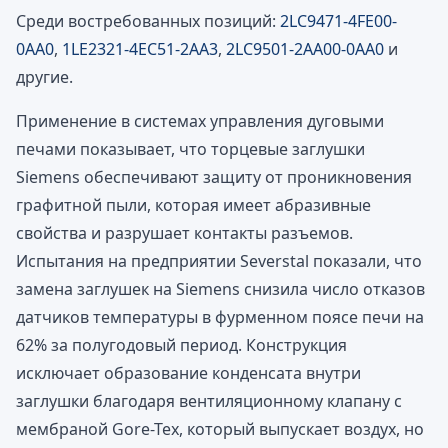
Среди востребованных позиций:
2LC9471-4FE00-
0AA0
,
1LE2321-4EC51-2AA3
,
2LC9501-2AA00-0AA0
и
другие.
Применение в системах управления дуговыми
печами показывает, что торцевые заглушки
Siemens обеспечивают защиту от проникновения
графитной пыли, которая имеет абразивные
свойства и разрушает контакты разъемов.
Испытания на предприятии Severstal показали, что
замена заглушек на Siemens снизила число отказов
датчиков температуры в фурменном поясе печи на
62% за полугодовый период. Конструкция
исключает образование конденсата внутри
заглушки благодаря вентиляционному клапану с
мембраной Gore-Tex, который выпускает воздух, но